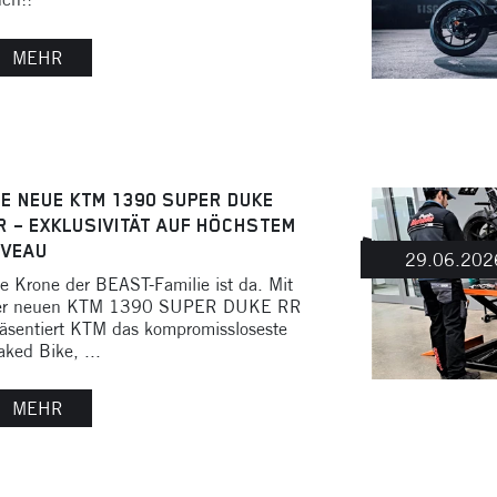
MEHR
IE NEUE KTM 1390 SUPER DUKE
R – EXKLUSIVITÄT AUF HÖCHSTEM
IVEAU
29.06.202
e Krone der BEAST-Familie ist da. Mit
er neuen KTM 1390 SUPER DUKE RR
äsentiert KTM das kompromissloseste
ked Bike, ...
MEHR