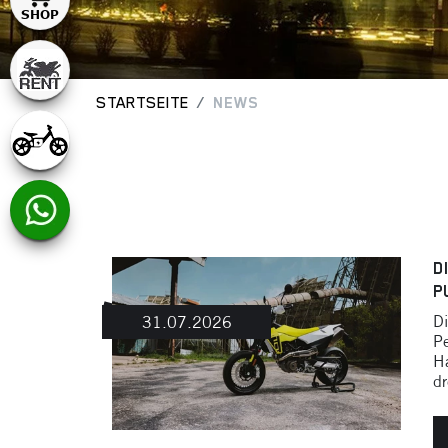
STARTSEITE
NEWS
D
U
Di
31.07.2026
P
Ha
dr