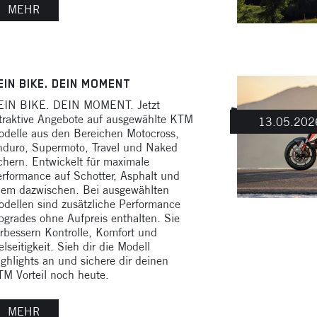
MEHR
EIN BIKE. DEIN MOMENT
EIN BIKE. DEIN MOMENT. Jetzt
traktive Angebote auf ausgewählte KTM
13.05.202
delle aus den Bereichen Motocross,
duro, Supermoto, Travel und Naked
chern. Entwickelt für maximale
rformance auf Schotter, Asphalt und
lem dazwischen. Bei ausgewählten
dellen sind zusätzliche Performance
grades ohne Aufpreis enthalten. Sie
rbessern Kontrolle, Komfort und
elseitigkeit. Sieh dir die Modell
ghlights an und sichere dir deinen
M Vorteil noch heute.
MEHR