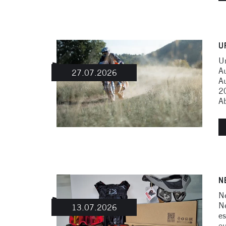
U
Un
Au
27.07.2026
A
2
Ab
N
Ne
Ne
13.07.2026
es
eu