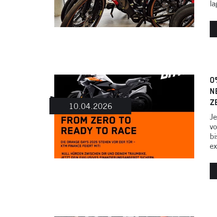
la
0
N
Z
10.04.2026
Je
vo
bi
ex