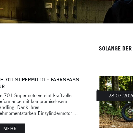
SOLANGE DER VORRAT REICHT*
IE 701 SUPERMOTO – FAHRSPASS P
R
e 701 Supermoto vereint kraftvolle
28.07.202
erformance mit kompromisslosem
ndling. Dank ihres
ehmomentstarken Einzylindermotor ...
MEHR