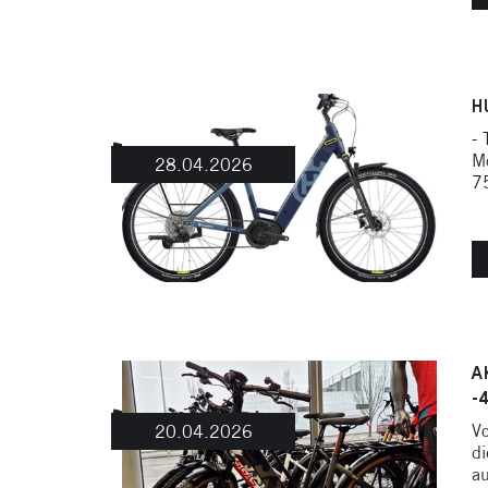
H
- 
Mo
28.04.2026
75
A
-
Vo
20.04.2026
di
au