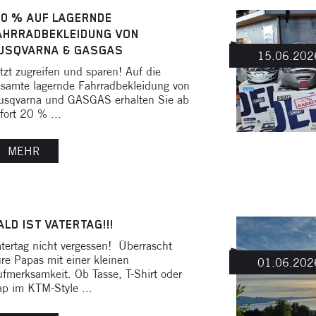
20 % AUF LAGERNDE
AHRRADBEKLEIDUNG VON
USQVARNA & GASGAS
15.06.202
tzt zugreifen und sparen! Auf die
samte lagernde Fahrradbekleidung von
usqvarna und GASGAS erhalten Sie ab
fort 20 % ...
MEHR
ALD IST VATERTAG!!!
tertag nicht vergessen! Überrascht
re Papas mit einer kleinen
01.06.202
fmerksamkeit. Ob Tasse, T-Shirt oder
p im KTM-Style ...