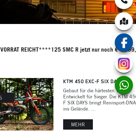
***125 SMC R jetzt nur noch € 4.699,--****390 SMC 
KTM 450 EXC-F SIX DAYS
Gebaut für die härtesten Trails.
Entwickelt für Sieger. Die KTM 4
6
F SIX DAYS bringt Rennsport-DNA 
ins Gelände. ...
MEHR