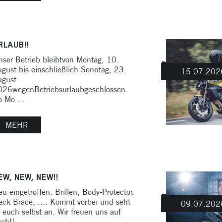
RLAUB!!
ser Betrieb bleibtvon Montag, 10.
gust bis einschließlich Sonntag, 23.
15.07.202
ugust
026wegenBetriebsurlaubgeschlossen.
 Mo ...
MEHR
EW, NEW, NEW!!
u eingetroffen: Brillen, Body-Protector,
ck Brace, .... Kommt vorbei und seht
09.07.202
 euch selbst an. Wir freuen uns auf
ch!!