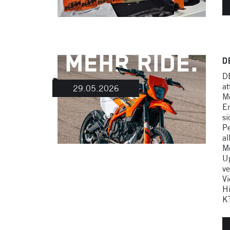
D
D
at
29.05.2026
Mo
En
si
Pe
al
Mo
Up
ve
Vi
Hi
KT