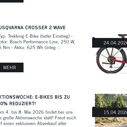
USQVARNA CROSSER 2 WAVE
Typ: Trekking E-Bike (tiefer Einstieg) -
tor: Bosch Performance Line, 250 W,
24.04.202
 Nm - Akku: 625 Wh (integ ...
MEHR
KTIONSWOCHE: E-BIKES BIS ZU
40% REDUZIERT!
m 4. bis 8. Mai 2026 findet bei uns
15.04.202
e große Aktionswoche statt! Freut euch
f einen exklusiven Abverkauf aller