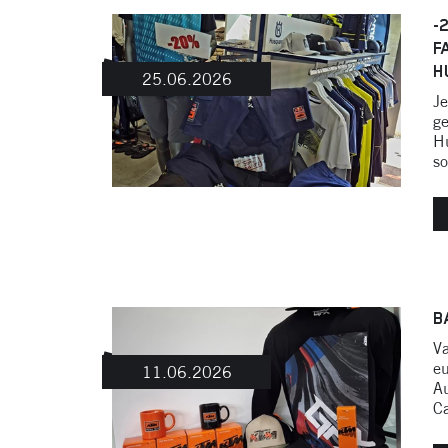
-
F
H
25.06.2026
Je
ge
H
so
B
Va
eu
11.06.2026
Au
Ca