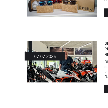
D
R
N
07.07.2026
Di
d
pr
Na