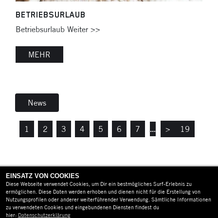
BETRIEBSURLAUB
Betriebsurlaub Weiter >>
MEHR
News
1
2
3
4
5
6
7
...
>
19
EINSATZ VON COOKIES
Diese Webseite verwendet Cookies, um Dir ein bestmögliches Surf-Erlebnis zu
ermöglichen. Diese Daten werden erhoben und dienen nicht für die Erstellung von
Nutzungsprofilen oder anderer weiterführender Verwendung. Sämtliche Informationen
zu verwendeten Cookies und eingebundenen Diensten findest du
hier:
Datenschutzerklärung
AGB